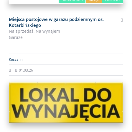
Miejsca postojowe w garażu podziemnym os.
Kotarbińskiego
Na sprzedaż,
Na wynajem
Garaże
Koszalin
01.03.26
NOWA OFERTA
OKAZJA
POLECANE