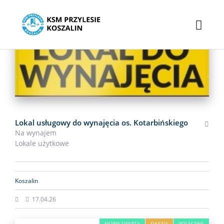
NOWA OFERTA
OKAZJA
POLECANE
Lokal usługowy do wynajęcia os. Kotarbińskiego
Na wynajem
Lokale użytkowe
Koszalin
17.04.26
NOWA OFERTA
OKAZJA
POLECANE