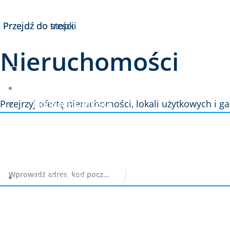
Przejdź do treści
Przejdź do stopki
Nieruchomości
NOWE MIESZKANIA DEWELOPERSKIE
Przejrzyj ofertę nieruchomości, lokali użytkowych i 
NIERUCHOMOŚCI
Szukaj
INFORMACJE