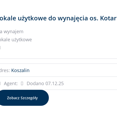
okale użytkowe do wynajęcia os. Kota
a wynajem
okale użytkowe
dres:
Koszalin
Agent:
Dodano
07.12.25
Zobacz Szczegóły