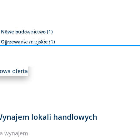
100
0
100
Miejsce parkingowe (7)
Monitoring (2)
KONTAKT
Nowe budownictwo (1)
PANEL KLIENTA
Ogrzewanie miejskie (1)
Wysoki standard (1)
owa oferta
ynajem lokali handlowych
a wynajem