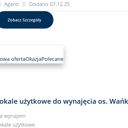
Agent:
Dodano
07.12.25
Zobacz Szczegóły
owa oferta
Okazja
Polecane
okale użytkowe do wynajęcia os. Wań
a wynajem
okale użytkowe