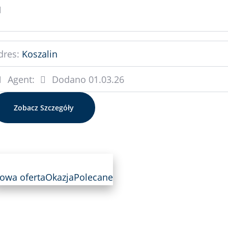
dres:
Koszalin
Agent:
Dodano
01.03.26
Zobacz Szczegóły
owa oferta
Okazja
Polecane