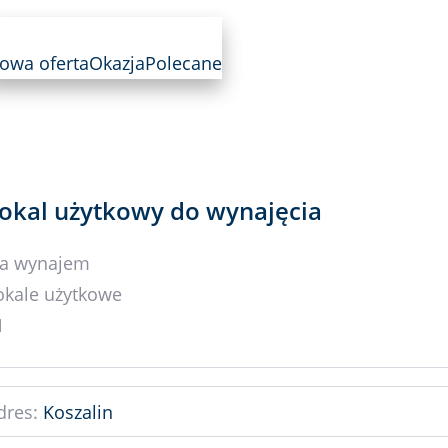
owa oferta
Okazja
Polecane
okal użytkowy do wynajęcia
a wynajem
okale użytkowe
dres:
Koszalin