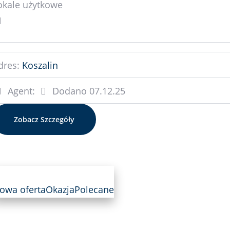
okale użytkowe
dres:
Koszalin
Agent:
Dodano
07.12.25
Zobacz Szczegóły
owa oferta
Okazja
Polecane