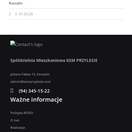
Koszalin
01.03.26
Spółdzielnia Mieszkaniowa KSM PRZYLESIE
Juliana Fałata 13, Koszalin
admin@ksmprzylesie.com
(94) 345-15-22
Ważne informacje
Polityka RODO
O nas
Realizacje