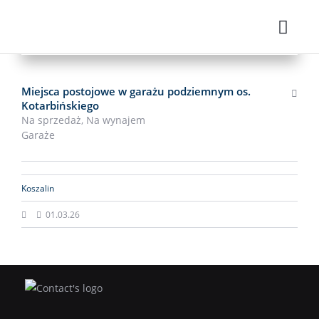
NOWA OFERTA
OKAZJA
POLECANE
Miejsca postojowe w garażu podziemnym os.
Kotarbińskiego
Na sprzedaż,
Na wynajem
Garaże
Koszalin
01.03.26