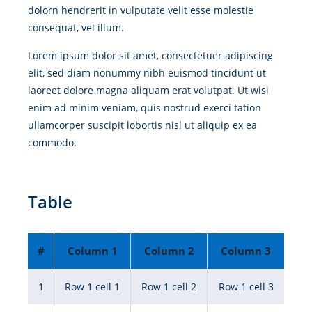
dolorn hendrerit in vulputate velit esse molestie
consequat, vel illum.
Lorem ipsum dolor sit amet, consectetuer adipiscing
elit, sed diam nonummy nibh euismod tincidunt ut
laoreet dolore magna aliquam erat volutpat. Ut wisi
enim ad minim veniam, quis nostrud exerci tation
ullamcorper suscipit lobortis nisl ut aliquip ex ea
commodo.
Table
#
Column 1
Column 2
Column 3
1
Row 1 cell 1
Row 1 cell 2
Row 1 cell 3