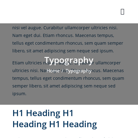
Quisque rutrum. Aenean imperdiet. Etiam ultricies
nisi vel augue. Curabitur ullamcorper ultricies nisi.
Nam eget dui. Etiam rhoncus. Maecenas tempus,
tellus eget condimentum rhoncus, sem quam semper
libero, sit amet adipiscing sem neque sed ipsum.
Typography
Etiam ultricies nisi vel augue. Curabitur ullamcorper
ultricies nisi. Nam eget dui. Etiam rhoncus. Maecenas
Home
Typography
tempus, tellus eget condimentum rhoncus, sem quam
semper libero, sit amet adipiscing sem neque sed
ipsum.
H1 Heading H1
Heading H1 Heading