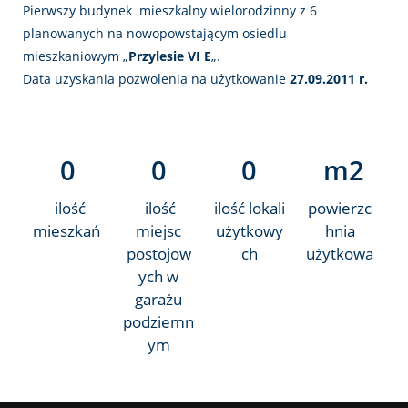
Pierwszy budynek mieszkalny wielorodzinny z 6
planowanych na nowopowstającym osiedlu
mieszkaniowym „
Przylesie VI E
„.
Data uzyskania pozwolenia na użytkowanie
27.09.2011 r.
0
0
0
 m2
ilość
ilość
ilość lokali
powierzc
mieszkań
miejsc
użytkowy
hnia
postojow
ch
użytkowa
ych w
garażu
podziemn
ym