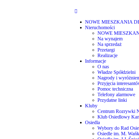
NOWE MIESZKANIA D
Nieruchomości
NOWE MIESZKAN
Na wynajem
Na sprzedaż
Przetargi
Realizacje
Informacje
O nas
Władze Spółdzielni
Nagrody i wyróżnien
Przyjęcia interesant
Pomoc techniczna
Telefony alarmowe
Przydatne linki
Kluby
Centrum Rozrywki N
Klub Osiedlowy Kan
Osiedla
Wybory do Rad Osie
Osiedle im. M. Wań