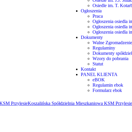
Osiedle im. J.J. Śnia
Osiedle im. T. Kotar
Ogłoszenia
Praca
Ogłoszenia osiedla 
Ogłoszenia osiedla im
Ogłoszenia osiedla i
Dokumenty
Walne Zgromadzenie
Regulaminy
Dokumenty spółdzie
Wzory do pobrania
Statut
Kontakt
PANEL KLIENTA
eBOK
Regulamin ebok
Formularz ebok
 KSM Przylesie
Koszalińska Spółdzielnia Mieszkaniowa KSM Przylesi