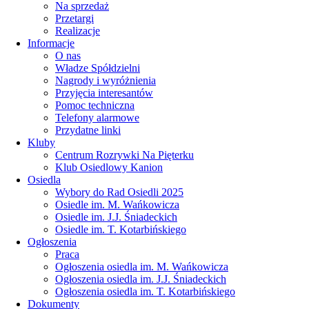
Na sprzedaż
Przetargi
Realizacje
Informacje
O nas
Władze Spółdzielni
Nagrody i wyróżnienia
Przyjęcia interesantów
Pomoc techniczna
Telefony alarmowe
Przydatne linki
Kluby
Centrum Rozrywki Na Pięterku
Klub Osiedlowy Kanion
Osiedla
Wybory do Rad Osiedli 2025
Osiedle im. M. Wańkowicza
Osiedle im. J.J. Śniadeckich
Osiedle im. T. Kotarbińskiego
Ogłoszenia
Praca
Ogłoszenia osiedla im. M. Wańkowicza
Ogłoszenia osiedla im. J.J. Śniadeckich
Ogłoszenia osiedla im. T. Kotarbińskiego
Dokumenty