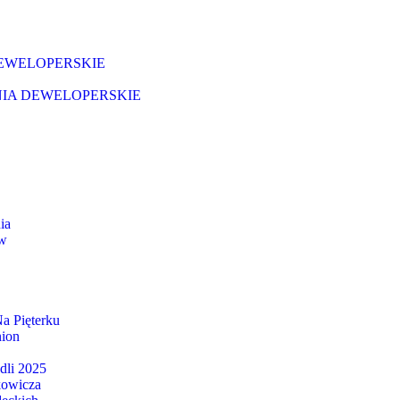
EWELOPERSKIE
IA DEWELOPERSKIE
ia
ów
a Pięterku
ion
dli 2025
kowicza