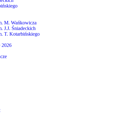
deckich
bińskiego
im. M. Wańkowicza
. J.J. Śniadeckich
m. T. Kotarbińskiego
 2026
lcze
e