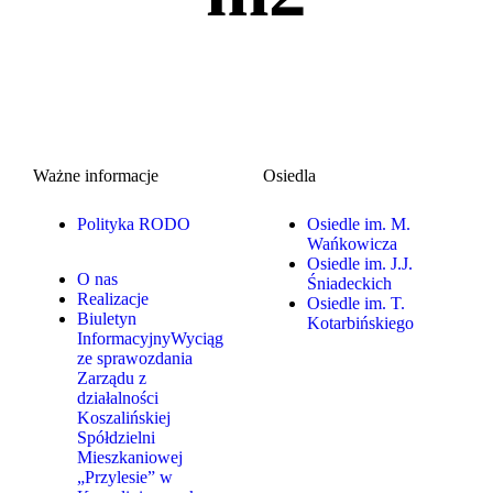
Ważne informacje
Osiedla
Polityka RODO
Osiedle im. M.
Wańkowicza
Osiedle im. J.J.
O nas
Śniadeckich
Realizacje
Osiedle im. T.
Biuletyn
Kotarbińskiego
Informacyjny
Wyciąg
ze sprawozdania
Zarządu z
działalności
Koszalińskiej
Spółdzielni
Mieszkaniowej
„Przylesie” w