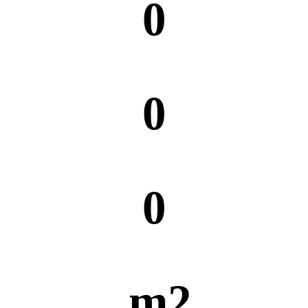
0
0
0
 m2