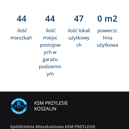
44
44
47
0
 m2
ilość
ilość
ilość lokali
powierzc
mieszkań
miejsc
użytkowy
hnia
postojow
ch
użytkowa
ych w
garażu
podziemn
ym
Spółdzielnia Mieszkaniowa KSM PRZYLESIE